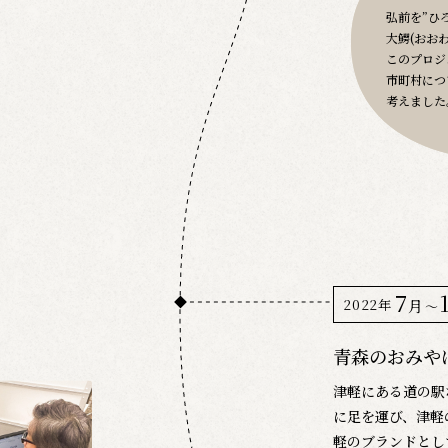
弘前を”ひ
大鰐(おお
このプロジ
市町村につ
考えました
7
2022年
月
〜
青森のおみや
津軽にある道の駅
に足を運び、津軽
軽のブランドとし