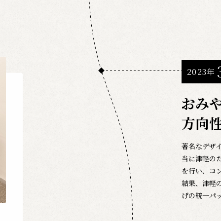
2023年
おみ
方向
著名なデザ
当に津軽の
を行い、コ
結果、津軽
げの統一パ