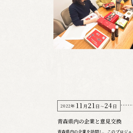
11
21
24
2022年
月
日
日
〜
青森県内の企業と意見交換
青森県内の企業を訪問し、このプロジェ