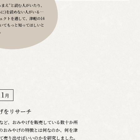
ろまえ”と読む人がいたり、
わに)を読めない人がいる…
ェクトを通して、津軽の14
いてもっと知ってほしいと
。
11
月
げをリサーチ
など、おみやげを販売している数十か所
のおみやげの特徴とは何なのか、何を津
て売り出せばいいのかを研究しました。