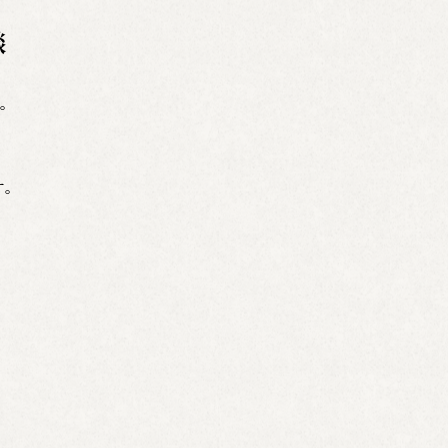
談
た。
す。