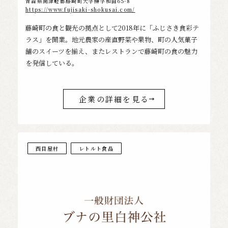
青森県南津軽郡藤崎町大字榊字和田65-8
https://www.fujisaki-shokusai.com/
藤崎町の食と観光の拠点として2018年に「ふじさき食彩テ
ラス」を開業。地元農家の産直野菜や果物、町の人気菓子
舗のスイーツを揃え、またレストランで藤崎町の食の魅力
を発信している。
企業の詳細を見る
西目屋村
レトルト食品