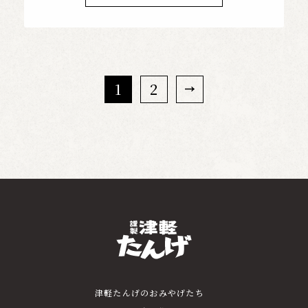
1
2
津軽たんげのおみやげたち