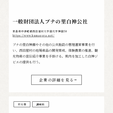
一般財団法人ブナの里白神公社
青森県中津軽郡西目屋村大字田代字神田58
https://www.kumagera.net/
ブナの里白神館やその他の公共施設の管理運営事業を行
い、西目屋村の地場産品の開発育成、体験農業の推進、観
光物産の宣伝紹介事業を手掛ける。熊肉を加工した白神ジ
ビエの提供も行う。
企業の詳細を見る
平川市
調味料