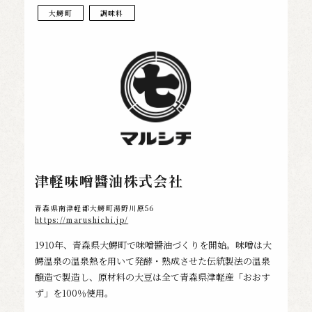
大鰐町
調味料
津軽味噌醬油株式会社
青森県南津軽郡大鰐町湯野川原56
https://marushichi.jp/
1910年、青森県大鰐町で味噌醬油づくりを開始。味噌は大
鰐温泉の温泉熱を用いて発酵・熟成させた伝統製法の温泉
醸造で製造し、原材料の大豆は全て青森県津軽産「おおす
ず」を100％使用。