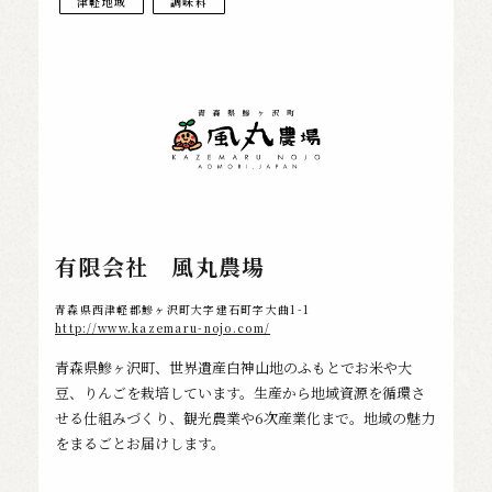
津軽地域
調味料
有限会社 風丸農場
青森県西津軽郡鰺ヶ沢町大字建石町字大曲1-1
http://www.kazemaru-nojo.com/
青森県鰺ヶ沢町、世界遺産白神山地のふもとでお米や大
豆、
りんごを栽培しています。
生産から地域資源を循環さ
せる仕組みづくり、観光農業や
6
次産業
化まで。地域の魅力
をまるごとお届けします。